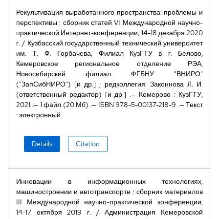
Рекультивация выработанного пространства: проблемы и
перспективы
:
сборник статей VI Международной научно-
практической Интернет-конференции, 14-18 декабря 2020
г.
/
Кузбасский государственный технический университет
им. Т. Ф. Горбачева, Филиал КузГТУ в г. Белово,
Кемеровское региональное отделение РЭА,
Новосибирский филиал ФГБНУ "ВНИРО"
("ЗапСибНИРО") [и др.]
;
редколлегия: Законнова Л. И.
(ответственный редактор) [и др.]
Кемерово
:
КузГТУ
,
2021
1 файл (20 Мб)
ISBN
978-5-00137-218-9
Текст
:
электронный
Details
Citation
Инновации в информационных технологиях,
машиностроении и автотранспорте
:
сборник материалов
III Международной научно-практической конференции,
14-17 октября 2019 г.
/
Администрация Кемеровской