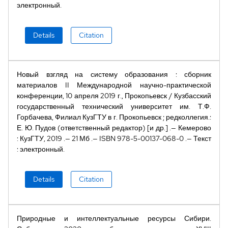
электронный
Details
Citation
Новый взгляд на систему образования
:
сборник
материалов II Международной научно-практической
конференции, 10 апреля 2019 г., Прокопьевск
/
Кузбасский
государственный технический университет им. Т.Ф.
Горбачева, Филиал КузГТУ в г. Прокопьевск
;
редколлегия.:
Е. Ю. Пудов (ответственный редактор) [и др.]
Кемерово
:
КузГТУ
,
2019
21 Мб
ISBN
978-5-00137-068-0
Текст
:
электронный
Details
Citation
Природные и интеллектуальные ресурсы Сибири.