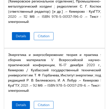
(Кемеровское региональное отделение), Промышленно-
металлургический холдинг
;
редколлегия: С. Г. Костюк
(ответственный редактор) [и др.]
Кемерово
:
КузГТУ
,
2020
112 Мб
ISBN
978-5-00137-196-0
Текст
:
электронный
Details
Citation
Энергетика и энергосбережение: теория и практика
:
сборник материалов V Всероссийской научно-
практической конференции, 16-17 декабря 2020 г.,
Кемерово
/
Кузбасский государственный технический
университет им. Т. Ф. Горбачева, Институт энергетики
;
под
редакцией Р. В. Беляевского, И. А. Лобур
Кемерово
:
КузГТУ
,
2021
92 Мб
ISBN
978-5-00137-219-6
Текст
:
электронный
Details
Citation