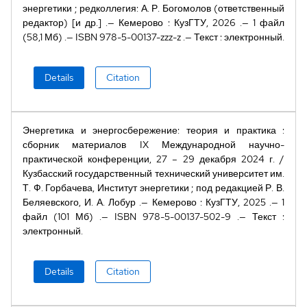
энергетики
;
редколлегия: А. Р. Богомолов (ответственный
редактор) [и др.]
Кемерово
:
КузГТУ
,
2026
1 файл
(58,1 Мб)
ISBN
978-5-00137-zzz-z
Текст
:
электронный
Details
Citation
Энергетика и энергосбережение: теория и практика
:
сборник материалов IX Международной научно-
практической конференции, 27 – 29 декабря 2024 г.
/
Кузбасский государственный технический университет им.
Т. Ф. Горбачева, Институт энергетики
;
под редакцией Р. В.
Беляевского, И. А. Лобур
Кемерово
:
КузГТУ
,
2025
1
файл (101 Мб)
ISBN
978-5-00137-502-9
Текст
:
электронный
Details
Citation