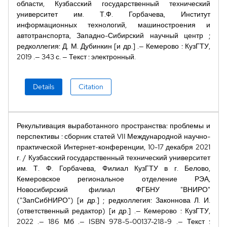
области, Кузбасский государственный технический
университет им. Т.Ф. Горбачева, Институт
информационных технологий, машиностроения и
автотранспорта, Западно-Сибирский научный центр
;
редколлегия: Д. М. Дубинкин [и др.]
Кемерово
:
КузГТУ
,
2019
343 с.
Текст
:
электронный
Details
Citation
Рекультивация выработанного пространства: проблемы и
перспективы
:
сборник статей VII Международной научно-
практической Интернет-конференции, 10-17 декабря 2021
г.
/
Кузбасский государственный технический университет
им. Т. Ф. Горбачева, Филиал КузГТУ в г. Белово,
Кемеровское региональное отделение РЭА,
Новосибирский филиал ФГБНУ "ВНИРО"
("ЗапСибНИРО") [и др.]
;
редколлегия: Законнова Л. И.
(ответственный редактор) [и др.]
Кемерово
:
КузГТУ
,
2022
186 Мб
ISBN
978-5-00137-218-9
Текст
: