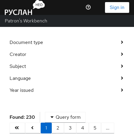
Sign in
Patron's Workbench
Document type
Creator
Subject
Language
Year issued
Found: 230
Query form
1
2
3
4
5
...